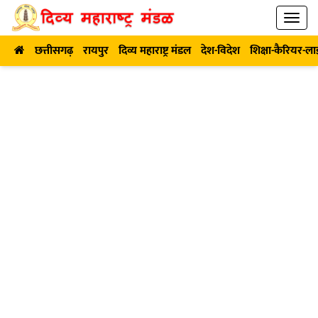
छत्तीसगढ़
रायपुर
दिव्य महाराष्ट्र मंडल
देश-विदेश
शिक्षा-कैरियर-ल