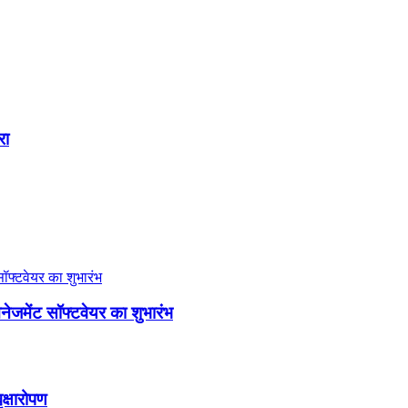
रा
ैनेजमेंट सॉफ्टवेयर का शुभारंभ
ृक्षारोपण