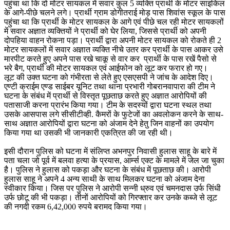
पहुंचा था कि दो मोटर सायकल में सवार कुल 5 व्यक्ति प्रार्थी के मोटर साइकिल
के आगे-पीछे चलने लगे। प्रार्थी ग्राम डोगीतराई मोड़ पास शिवांस स्कूल के पास
पहुंचा था कि प्रार्थी के मोटर सायकल के आगे एवं पीछे चल रही मोटर सायकलों
में सवार अज्ञात व्यक्तियों ने प्रार्थी को घेर लिया, जिससे प्रार्थी को अपनी
दोपहिया वाहन रोकना पड़ा। प्रार्थी द्वारा अपनी मोटर सायकल को रोकते ही 2
मोटर सायकलों में सवार अज्ञात व्यक्ति नीचे उतर कर प्रार्थी के पास आकर उसे
मारपीट करते हुए अपने पास रखे चाकू से वार कर प्रार्थी के पास रखें पैसो से
भरे बैग, प्रार्थी की मोटर सायकल एवं आईफोन को लूट कर फरार हो गए।
लूट की उक्त घटना को गंभीरता से लेते हुए एसएसपी ने जांच के आदेश दिए।
एण्टी क्राईम एण्ड साईबर यूनिट तथा थाना प्रभारी गोबरानवापारा की टीम ने
घटना के संबंध में प्रार्थी से विस्तृत पूछताछ करते हुए अज्ञात आरोपियों की
पतासाजी करना प्रारंभ किया गया। टीम के सदस्यों द्वारा घटना स्थल तथा
उसके आसपास लगे सीसीटीव्ही. कैमरों के फुटेजों का अवलोकन करने के साथ-
साथ अज्ञात आरोपियों द्वारा घटना को अंजाम देने हेतु जिन वाहनों का उपयोग
किया गया था उसकी भी जानकारी एकत्रित की जा रही थी।
इसी दौरान पुलिस को घटना में संलिप्त अभनपुर निवासी हुलास साहू के बारे में
पता चला जो पूर्व में बलवा हत्या के प्रयास, आर्म्स एक्ट के मामले में जेल जा चुका
है। पुलिस ने हुलास को पकड़ा और घटना के संबंध में पूछताछ की। आरोपी
हुलास साहू ने अपने 4 अन्य साथी के साथ मिलकर घटना को अंजाम देना
स्वीकार किया। जिस पर पुलिस ने आरोपी सन्नी ध्रुव एवं चमनदास उर्फ सिंधी
उर्फ छोटू की भी पकड़ा। तीनों आरोपियों को गिरफ्तार कर उनके कब्जे से लूट
की नगदी रकम 6,42,000 रुपये बरामद किया गया।