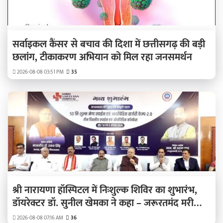
सर्वाइकल कैंसर से बचाव की दिशा में छत्तीसगढ़ की बड़ी
छलांग, टीकाकरण अभियान को मिल रहा जनसमर्थन
2026-08-08 03:51 PM
35
श्री नारायणा हॉस्पिटल में निःशुल्क शिविर का शुभारंभ,
डॉयरेक्टर डॉ. सुनील खेमका ने कहा – जरूरतमंद मरीजों
का होगा निःशुल्क इलाज
2026-08-08 07:16 AM
36