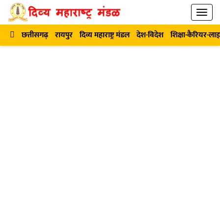
छत्तीसगढ़
रायपुर
दिव्य महाराष्ट्र मंडल
देश-विदेश
शिक्षा-कैरियर-ला