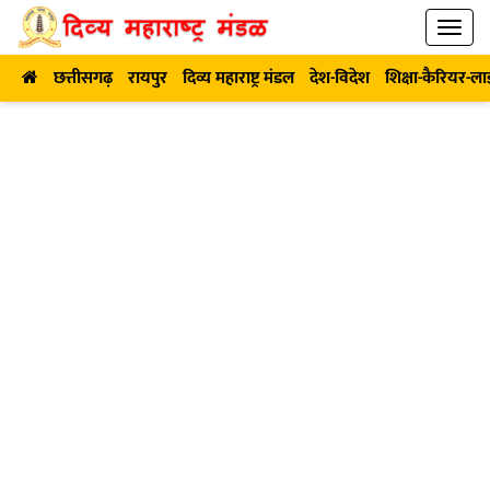
छत्तीसगढ़
रायपुर
दिव्य महाराष्ट्र मंडल
देश-विदेश
शिक्षा-कैरियर-ल