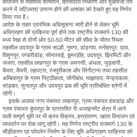
विभाजन से स्वामित्व सत्यापन
हिस्सेदारी निर्धारण और मुआवजा तय
,
करने में जटिलताएं उत्पन्न होने की आशंका को देखते हुए यह निर्णय
लिया गया है।
आदेश के तहत प्रारंभिक अधिसूचना जारी होने से लेकर भूमि
अधिग्रहण की प्रक्रिया पूर्ण होने तक राष्ट्रीय राजमार्ग-
की
130
मध्य रेखा से दोनों ओर
मीटर की सीमा के भीतर स्थित
50-50
तहसील उदयपुर के ग्राम साल्ही
गुमगा
डांड़गांव
मनोहरपुर
दावा
,
,
,
,
,
विशुनपुर
पण्डरीडांड़
सोनतराई
डूमरडीह
उदयपुर
झिरमिटी और
,
,
,
,
,
जजगा
तहसील लखनपुर के ग्राम अमगसी
अंधला
जुड़वानी
,
,
,
,
केंवरा
केंवरी
लहपटरा
रजपुरीकला और सिंगीटाना तथा तहसील
,
,
,
अम्बिकापुर के ग्राम भिट्ठीकला
जोगीबांध
माझापारा
मेन्ड्राकला
,
,
,
,
सांड़बार
सुन्दरपुर और उदयपुर ढाब की भूमि प्रतिबंधित श्रेणी में
,
रहेगी।
इसके अलावा नगर पंचायत लखनपुर
ग्राम पंचायत हंसडांड़ और
,
ग्राम पंचायत कुंवरपुर के प्रस्तावित री-अलाइनमेंट क्षेत्र में आने
वाली सम्पूर्ण भूमि पर भी क्रय-विक्रय
हस्तांतरण
खाता विभाजन एवं
,
,
व्यपवर्तन पर रोक लागू रहेगी। यह निर्णय राष्ट्रीय राजमार्ग-
के
130
चौड़ीकरण एवं फोरलेन निर्माण के लिए भूमि अधिग्रहण प्रक्रिया को