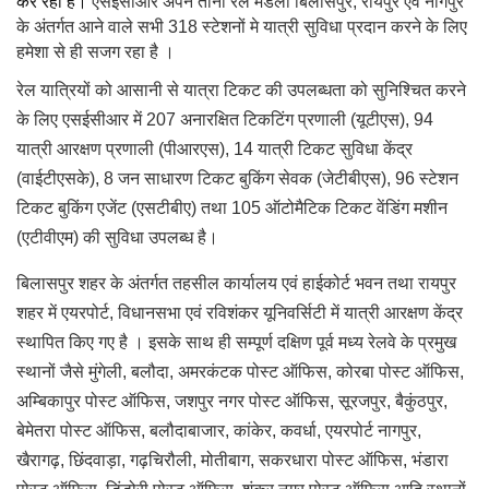
कर रहा है।
एसईसीआर अपने तीनों रेल मंडलों बिलासपुर
,
रायपुर एवं नागपुर
के अंतर्गत आने वाले सभी
318
स्टेशनों मे यात्री सुविधा प्रदान करने के लिए
हमेशा से ही सजग रहा है ।
रेल यात्रियों को आसानी से यात्रा टिकट की उपलब्धता को सुनिश्चित करने
के लिए एसईसीआर में
207
अनारक्षित टिकटिंग प्रणाली (यूटीएस)
, 94
यात्री आरक्षण प्रणाली (पीआरएस)
, 14
यात्री टिकट सुविधा केंद्र
(वाईटीएसके)
, 8
जन साधारण टिकट बुकिंग सेवक (जेटीबीएस)
, 96
स्टेशन
टिकट बुकिंग एजेंट (एसटीबीए) तथा
105
ऑटोमैटिक टिकट वेंडिंग मशीन
(एटीवीएम) की सुविधा उपलब्ध है।
बिलासपुर शहर के अंतर्गत तहसील कार्यालय एवं हाईकोर्ट भवन तथा रायपुर
शहर में एयरपोर्ट
,
विधानसभा एवं रविशंकर यूनिवर्सिटी में यात्री आरक्षण केंद्र
स्थापित किए गए है । इसके साथ ही सम्पूर्ण दक्षिण पूर्व मध्य रेलवे के प्रमुख
स्थानों जैसे मुंगेली
,
बलौदा
,
अमरकंटक पोस्ट ऑफिस
,
कोरबा पोस्ट ऑफिस
,
अम्बिकापुर पोस्ट ऑफिस
,
जशपुर नगर पोस्ट ऑफिस
,
सूरजपुर
,
बैकुंठपुर
,
बेमेतरा पोस्ट ऑफिस
,
बलौदाबाजार
,
कांकेर
,
कवर्धा
,
एयरपोर्ट नागपुर
,
खैरागढ़
,
छिंदवाड़ा
,
गढ़चिरौली
,
मोतीबाग
,
सकरधारा पोस्ट ऑफिस
,
भंडारा