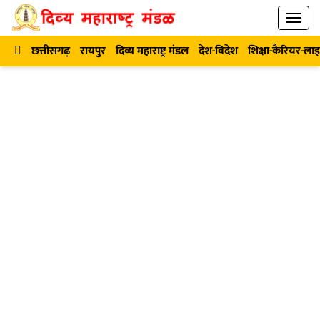
छत्तीसगढ़
रायपुर
दिव्य महाराष्ट्र मंडल
देश-विदेश
शिक्षा-कैरियर-ला