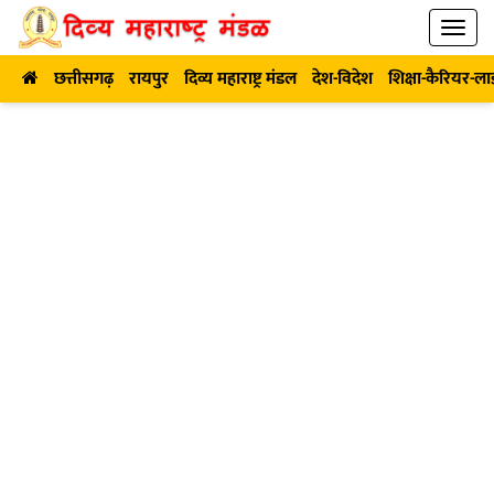
छत्तीसगढ़
रायपुर
दिव्य महाराष्ट्र मंडल
देश-विदेश
शिक्षा-कैरियर-ल