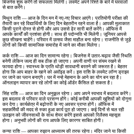
बिजनेस शुरू करेंगे तो सफलता मिलेगी। लवमेट अपने रिश्ते के बारे में घरवालों
से बात करेंगे।
मिथुन राशि — आज के दिन मन में नए-नए विचार आएंगे। प्रतियोगी परीक्षा की
तैयारी कर रहे विद्यार्थियों के लिए दिन बेहतरीन रहने वाला है। आपकी मुलाकात
किसी पुराने दोस्त से होगी और आप उससे ढेर सारी बातें करेंगे। ऑफिस में
आपके कार्यों की प्रशंसा होगी। साथ ही पदोन्नति भी मिलेगी। जूनियर आपसे
कुछ सीखना चाहेंगे। परिवार में उत्सव जैसा माहौल बना रहेगा। राजनीति से जुड़े
लोगों को किसी सामाजिक समारोह में जाने का मौका मिलेगा।
कर्क राशि — आज का दिन सामान्य रहेगा। बिजनेस में उतार-चढ़ाव जैसी स्थिति
बनेगी लेकिन जल्द ही सब ठीक हो जाएगा। अपनी वाणी पर संयम रखने से
फायदा होगा। स्वास्थ्य के प्रति थोड़ी सावधानी बरतने की जरूरत है। बेहतर
होगा कि आप बाहर के खाने को अवॉइड करें। इस राशि के लवमेट लॉन्ग ड्राइव
पर जाने का प्लान बनाएंगे। घर में नन्हे मेहमान के आने का योग बन रहा है।
ऑनलाइन व्यापार कर रहे लोगों का कोई ऑर्डर कैंसिल हो सकता है।
सिंह राशि — आज का दिन अनुकूल रहेगा। आप अपने स्वभाव में बदलाव करेंगे।
इस बदलाव से परिवार वाले प्रसन्न होंगे। कोई करीबी आपकी खुशियों को दोगुना
कर देगा। कार्यक्षेत्र में बढ़ोत्तरी के नए अवसर प्राप्त होगें। ऑफिस में
सहकर्मियों की मदद से रुका हुआ कार्य पूरा हो जाएगा। कई दिनों से चल रही
उलझन को जीवनसाथी के साथ शेयर करेंगे इससे आपको रिलैक्स महसूस
होगा। अनुभवी लोगों की राय आपके लिए कारगर साबित होगी।
कन्या राशि — आपका रुझान आध्यात्म की तरफ रहेगा। मंदिर जाने या किसी