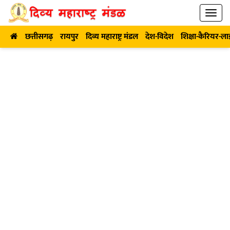
छत्तीसगढ़
रायपुर
दिव्य महाराष्ट्र मंडल
देश-विदेश
शिक्षा-कैरियर-ल