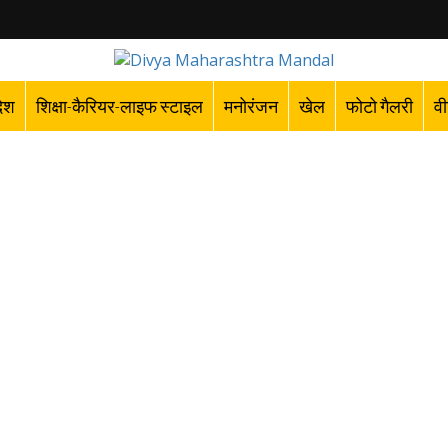
देश
शिक्षा-कैरियर-लाइफ स्टाइल
मनोरंजन
खेल
फोटो गैलरी
वी