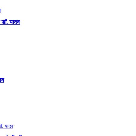
ी डॉ. यादव
दव