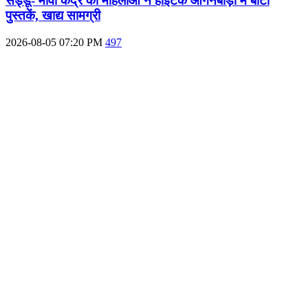
सड्डू- मोवा केंद्र की महिलाओं ने हाईटेक आंगनबाड़ी में बांटी
पुस्‍तकें, खाद्य सामग्री
2026-08-05 07:20 PM
497