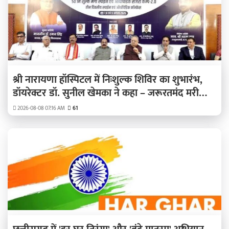
श्री नारायणा हॉस्पिटल में निःशुल्क शिविर का शुभारंभ,
डॉयरेक्टर डॉ. सुनील खेमका ने कहा – जरूरतमंद मरीजों
का होगा निःशुल्क इलाज
2026-08-08 07:16 AM
61