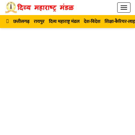
छत्तीसगढ़
रायपुर
दिव्य महाराष्ट्र मंडल
देश-विदेश
शिक्षा-कैरियर-ला