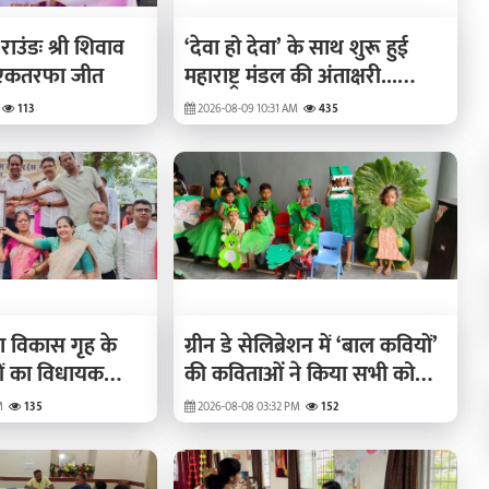
 राउंडः श्री शिवाव
‘देवा हो देवा’ के साथ शुरू हुई
की एकतरफा जीत
महाराष्ट्र मंडल की अंताक्षरी...
झंकार बीट्स रही विजेता
113
2026-08-09 10:31 AM
435
का विकास गृह के
ग्रीन डे सेलिब्रेशन में ‘बाल कवियों’
ों का विधायक
की कविताओं ने किया सभी को
भूमिपूजन
मंत्रमुग्ध
M
135
2026-08-08 03:32 PM
152