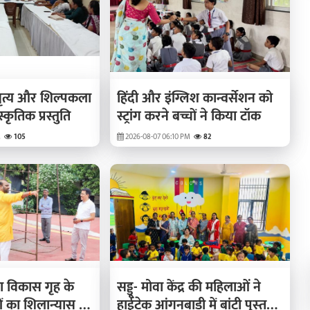
 नृत्य और शिल्पकला
हिंदी और इंग्लिश कान्वर्सेशन को
्कृतिक प्रस्तुति
स्ट्रांग करने बच्चों ने किया टॉक
M
105
2026-08-07 06:10 PM
82
का विकास गृह के
सड्डू- मोवा केंद्र की महिलाओं ने
ं का शिलान्‍यास 8
हाईटेक आंगनबाड़ी में बांटी पुस्‍तकें,