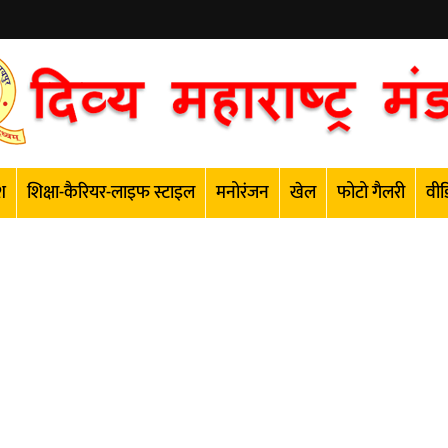
श
शिक्षा-कैरियर-लाइफ स्टाइल
मनोरंजन
खेल
फोटो गैलरी
वीड