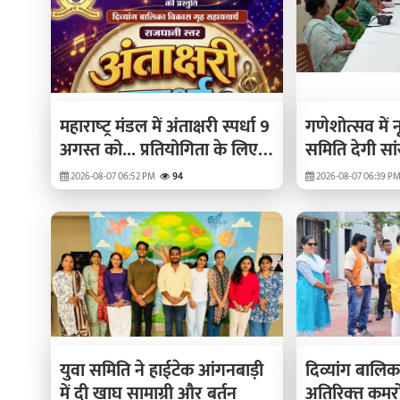
महाराष्‍ट्र मंडल में अंताक्षरी स्पर्धा 9
गणेशोत्सव में
अगस्त को... प्रतियोगिता के लिए
समिति देगी सांस
सभी 36 टीमें फाइनल
2026-08-07 06:52 PM
94
2026-08-07 06:39 P
युवा समिति ने हाईटेक आंगनबाड़ी
दिव्‍यांग बालि
में दी खाघ सामाग्री और बर्तन
अतिरिक्‍त कमरो