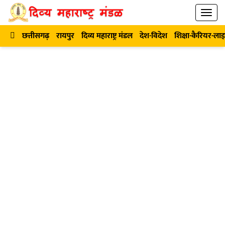
छत्तीसगढ़
रायपुर
दिव्य महाराष्ट्र मंडल
देश-विदेश
शिक्षा-कैरियर-ला