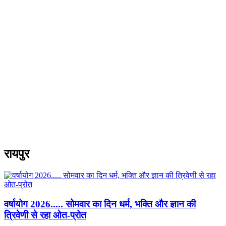
रायपुर
वर्षायोग 2026..... सोमवार का दिन धर्म, भक्ति और ज्ञान की
त्रिवेणी से रहा ओत-प्रोत