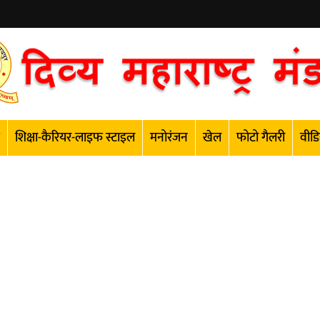
शिक्षा-कैरियर-लाइफ स्टाइल
मनोरंजन
खेल
फोटो गैलरी
वीडि