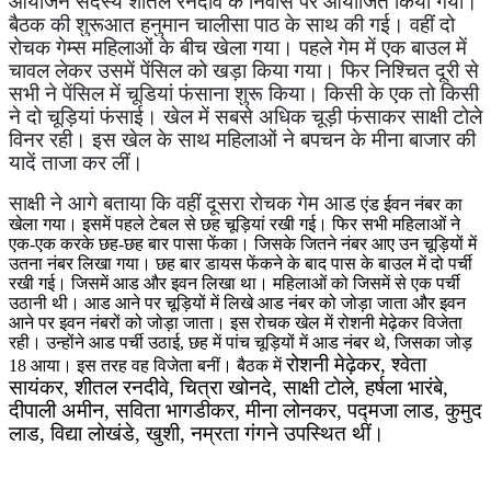
आयोजन सदस्य शीतल रनदीवे के निवास पर आयोजित किया गया।
बैठक की शुरूआत हनुमान चालीसा पाठ के साथ की गई। वहीं दो
रोचक गेम्स महिलाओं के बीच खेला गया। पहले गेम में एक बाउल में
चावल लेकर उसमें पेंसिल को खड़ा किया गया। फिर निश्चित दूरी से
सभी ने पेंसिल में चूडियां फंसाना शुरू किया। किसी के एक तो किसी
ने दो चूड़ियां फंसाई। खेल में सबसे अधिक चूड़ी फंसाकर साक्षी टोले
विनर रही। इस खेल के साथ महिलाओं ने बपचन के मीना बाजार की
यादें ताजा कर लीं।
साक्षी ने आगे बताया कि वहीं दूसरा रोचक गेम आड
एंड ईवन नंबर का
खेला गया। इसमें पहले टेबल से छह चूड़ियां रखी गई। फिर सभी महिलाओं ने
एक-एक करके छह-छह बार पासा फेंका। जिसके जितने नंबर आए उन चूड़ियों में
उतना नंबर लिखा गया। छह बार डायस फेंकने के बाद पास के बाउल में दो पर्ची
रखी गई। जिसमें आड और इवन लिखा था। महिलाओं को जिसमें से एक पर्ची
उठानी थी। आड आने पर चूड़ियों में लिखे आड नंबर को जोड़ा जाता और इवन
आने पर इवन नंबरों को जोड़ा जाता। इस रोचक खेल में रोशनी मेढ़ेकर विजेता
रही। उन्होंने आड पर्ची उठाई, छह में पांच चूड़ियों में आड नंबर थे, जिसका जोड़
रोशनी मेढ़ेकर
,
श्वेता
18 आया। इस तरह वह विजेता बनीं। बैठक में
सायंकर
,
शीतल रनदीवे
,
चित्रा खोनदे
,
साक्षी टोले, हर्षला भारंबे,
दीपाली अमीन, सविता भागडीकर, मीना लोनकर, पद्मजा लाड, कुमुद
लाड, विद्या लोखंडे, खुशी, नम्रता गंगने उपस्थित थीं।