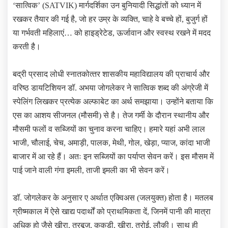
‘सात्विक’ (SATVIK) मार्गदर्शिका उन बुनियादी सिद्धांतों को ध्यान में
रखकर तैयार की गई है, जो हर उम्र के व्यक्ति, चाहे वे बच्चे हों, बुजुर्ग हों
या गर्भवती महिलाएं… को हाइड्रेटेड, ऊर्जावान और स्वस्थ रखने में मदद
करती है।
बद्री प्रसाद लोधी स्‍नातकोत्‍तर शासकीय महाविद्यालय की प्राचार्य और
वरिष्‍ठ डायटिशियन डॉ. अभया जोगलेकर ने सात्विक शब्‍द की अंग्रेजी में
स्‍पेलिंग लिखकर प्रत्‍येक अल्‍फाबेट का अर्थ समझाया। उन्‍होंने बताया कि
एस का आशय सीजनल (मौसमी) से है। तेज गर्मी के दौरान स्थानीय और
मौसमी फलों व सब्जियों का चुनाव करना चाहिए। हमारे यहां अभी लाल
भाजी, चौलाई, चेच, अमाड़ी, पालक, मेथी, गोल, खेड़ा, प्याज, कांदा भाजी
बाजार में आ रहे हैं। अतः इन सब्जियों का पर्याप्त सेवन करें। इस मौसम में
पाई जाने वाली गंगा इमली, ताजी इमली का भी सेवन करें।
डॉ. जोगलेकर के अनुसार ए अर्थात एक्विअस (जलयुक्त) होता है। मतलब
ग्रीष्‍मकाल में ऐसे खाद्य पदार्थों को प्राथमिकता दें, जिनमें पानी की मात्रा
अधिक हो जैसे खीरा, तरबूज, ककड़ी, खीरा, तरोई, लौकी। साथ ही