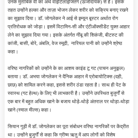
उनके मुताबिक वी का अर्थ वाइटिलाइजितंग (ऊर्जादायक) से है। इसके
तहत उन्‍होंने हल्का और ताज़ा भोजन लेकर शरीर को सक्रिय बनाए रखने
का सुझाव दिया। डॉ. जोगलेकर ने आई से इम्‍यून बूस्‍टर अर्थात रोग
प्रतिरोधक को जोड़ा। इसमें विटामिन-सी और एंटीऑक्सीडेंट युक्त आहार
लेने का सुझाव दिया गया। इसके अंतर्गत नींबू की शिकंजी, बीटरुट की
कांजी, बासी, बोरे, अंबलि, वेज स्मूदी, नारियल पानी को उन्‍होंने श्रेष्‍ठ
कहा।
वरिष्‍ठ नागरिकों को उन्‍होंने के का आशय काइंड टू गट (पाचन अनुकूल)
बताया। डॉ. अभया जोगलेकर ने दैनिक आहार में प्रोबायोटिक्स (दही,
छाछ) को शामिल करने कहा, इससे शरीर ठंडा रहता है। साथ ही पेट के
स्वास्थ (गट हेल्‍थ) के लिए भी लाभकारी है। उन्‍होंने उपस्थित बुजुर्गों से
एक बार में बहुत अधिक खाने के बजाय थोड़े-थोड़े अंतराल पर थोड़ा-थोड़ा
खाने (स्‍माल मील्‍स) कहा।
सियान गुड़ी में डॉ. जोगलेकर का पूरा संबोधन वरिष्‍ठ नागरिकों पर केंद्रीत
था। उन्‍होंने बुजुर्गों से कहा कि ग्रीष्म ऋतु में आप लोगों को विशेष