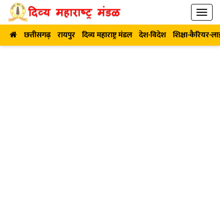
छत्तीसगढ़
रायपुर
दिव्य महाराष्ट्र मंडल
देश-विदेश
शिक्षा-कैरियर-ल