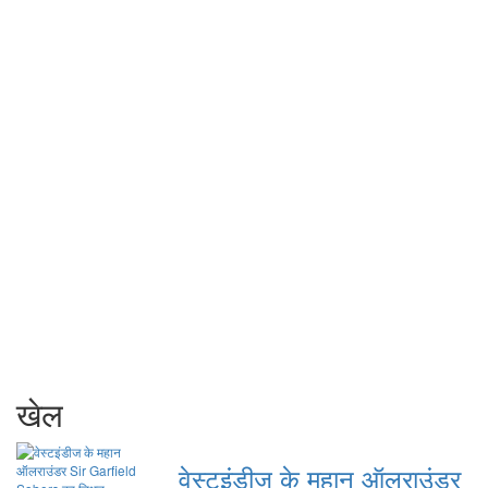
खेल
वेस्टइंडीज के महान ऑलराउंडर