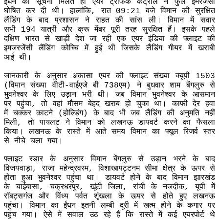
ईंधन की सूचना मिलते ही एयर ट्रैफिक कंट्रोल ने फुल इमरजेंसी
घोषित कर दी थी। हालांकि, रात 09:21 बजे विमान की सुरक्षित
लैंडिंग के बाद प्रशासन ने राहत की सांस ली। विमान में सवार
सभी 194 यात्री और क्रू मेंबर पूरी तरह सुरक्षित हैं। इसके पहले
दक्षिण भारत से खाड़ी देश जा रही एक एयर इंडिया की फ्लाइट की
इमजरजेंसी लैंडिंग कोच्चि में हुई थी जिसके लैंडिंग गीयर में खराबी
आई थी।
जानकारी के अनुसार अकासा एयर की फ्लाइट संख्या क्यूपी 1503
(विमान संख्या वीटी-वाईएजे बी 738एम) ने बुधवार शाम बेंगलुरु से
भुवनेश्वर के लिए उड़ान भरी थी। जब विमान भुवनेश्वर के आसमान
पर पहुंचा, तो वहां मौसम बेहद खराब हो चुका था। काफी देर हवा
में चक्कर काटने (होल्डिंग) के बाद भी जब लैंडिंग की अनुमति नहीं
मिली, तो पायलट ने विमान को लखनऊ डायवर्ट करने का फैसला
किया। लखनऊ के रास्ते में आते समय विमान का फ्यूल रिजर्व स्तर
से नीचे चला गया।
फ्लाइट रडार के अनुसार विमान बेंगलुरु से उड़ान भरने के बाद
विजयवाड़ा, राजा महेन्द्रवरम, विशाखापट्टनम सीमा क्षेत्र के ऊपर से
होता हुआ भुवनेश्वर पहुंचा था। डायवर्ट होने के बाद विमान झारखंड
के चाईबासा, चक्रधरपुर, खूंटी जिला, रांची के नजदीक, यूपी में
रॉबट्सगंज और विंध्य पर्वत शृंखला के ऊपर से होते हुए लखनऊ
पहुंचा। विमान का ईंधन इतनी लम्बी दूरी में खत्म होने के कगार पर
पहुंच गया। ऐसे में सवाल उठ रहे हैं कि रास्ते में कई एयरपोर्ट थे