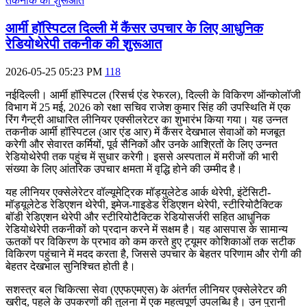
आर्मी हॉस्पिटल दिल्ली में कैंसर उपचार के लिए आधुनिक
रेडियोथेरेपी तकनीक की शुरूआत
2026-05-25 05:23 PM
118
नईदिल्ली। आर्मी हॉस्पिटल (रिसर्च एंड रेफरल)
,
दिल्ली के विकिरण ऑन्कोलॉजी
विभाग में
25
मई
, 2026
को रक्षा सचिव राजेश कुमार सिंह की उपस्थिति में एक
रिंग गैन्ट्री आधारित लीनियर एक्सीलरेटर का शुभारंभ किया गया। यह उन्नत
तकनीक आर्मी हॉस्पिटल (आर एंड आर) में कैंसर देखभाल सेवाओं को मजबूत
करेगी और सेवारत कर्मियों
,
पूर्व सैनिकों और उनके आश्रितों के लिए उन्नत
रेडियोथेरेपी तक पहुंच में सुधार करेगी। इससे अस्पताल में मरीजों की भारी
संख्या के लिए आंतरिक उपचार क्षमता में वृद्धि होने की उम्मीद है।
यह लीनियर एक्सेलेरेटर वॉल्यूमेट्रिक मॉड्युलेटेड आर्क थेरेपी
,
इंटेंसिटी-
मॉड्यूलेटेड रेडिएशन थेरेपी
,
इमेज-गाइडेड रेडिएशन थेरेपी
,
स्टीरियोटैक्टिक
बॉडी रेडिएशन थेरेपी और स्टीरियोटैक्टिक रेडियोसर्जरी सहित आधुनिक
रेडियोथेरेपी तकनीकों को प्रदान करने में सक्षम है। यह आसपास के सामान्य
ऊतकों पर विकिरण के प्रभाव को कम करते हुए ट्यूमर कोशिकाओं तक सटीक
विकिरण पहुंचाने में मदद करता है
,
जिससे उपचार के बेहतर परिणाम और रोगी की
बेहतर देखभाल सुनिश्चित होती है।
सशस्त्र बल चिकित्सा सेवा (एएफएमएस) के अंतर्गत लीनियर एक्सेलेरेटर की
खरीद
,
पहले के उपकरणों की तुलना में एक महत्वपूर्ण उपलब्धि है। उन पुरानी